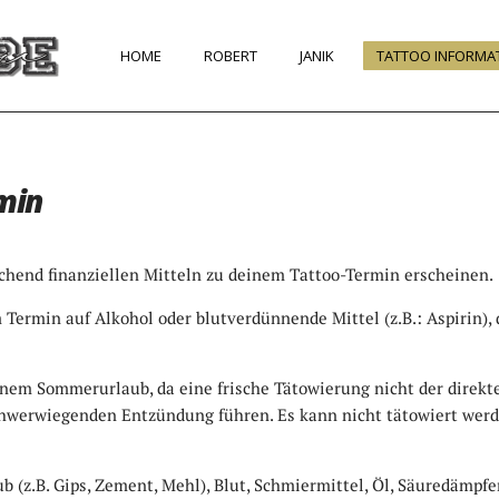
HOME
ROBERT
JANIK
TATTOO INFORMA
min
ichend finanziellen Mitteln zu deinem Tattoo-Termin erscheinen.
Termin auf Alkohol oder blutverdünnende Mittel (z.B.: Aspirin), 
nem Sommerurlaub, da eine frische Tätowierung nicht der direkt
schwerwiegenden Entzündung führen. Es kann nicht tätowiert we
b (z.B. Gips, Zement, Mehl), Blut, Schmiermittel, Öl, Säuredämpf